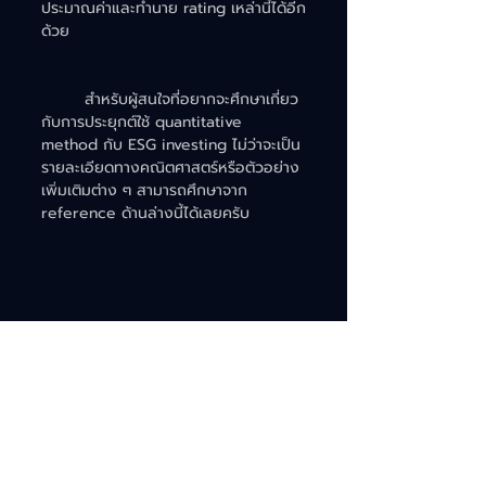
ประมาณค่าและทำนาย rating เหล่านี้ได้อีก
ด้วย
	สำหรับผู้สนใจที่อยากจะศึกษาเกี่ยว
กับการประยุกต์ใช้ quantitative 
method กับ ESG investing ไม่ว่าจะเป็น
รายละเอียดทางคณิตศาสตร์หรือตัวอย่าง
เพิ่มเติมต่าง ๆ สามารถศึกษาจาก 
reference ด้านล่างนี้ได้เลยครับ 
References
[1] Sorensen, E., Chen, M., & 
Mussalli, G. (2021). 
The quantitative 
approach for sustainable 
investing. The Journal of Portfolio 
Management
, 47(8), 38-49.