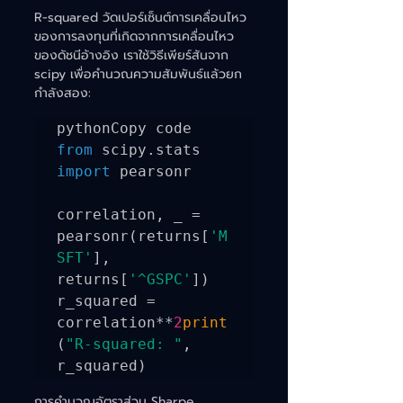
R-squared วัดเปอร์เซ็นต์การเคลื่อนไหว
ของการลงทุนที่เกิดจากการเคลื่อนไหว
ของดัชนีอ้างอิง เราใช้วิธีเพียร์สันจาก 
scipy เพื่อคำนวณความสัมพันธ์แล้วยก
กำลังสอง:
from
 scipy.stats 
import
 pearsonr

correlation, _ = 
pearsonr(returns[
'M
SFT'
], 
returns[
'^GSPC'
])

r_squared = 
correlation**
2
print
(
"R-squared: "
, 
การคำนวณอัตราส่วน Sharpe