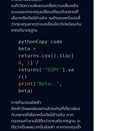
เบต้าวัดความผันผวนหรือความเสี่ยงเชิง
ระบบของกองทุนเปรียบเทียบกับตลาดที่
เลือกหรือดัชนีอ้างอิง เบต้าของหนึ่งบ่งชี้
ว่ากองทุนคาดว่าจะเคลื่อนไหวไปพร้อมกับ
เกณฑ์มาตรฐาน
pythonCopy code

beta = 
returns.cov().iloc[
0
, 
1
] / 
returns[
'^GSPC'
].va
print
(
"Beta: "
, 
การคำนวณอัลฟ่า
อัลฟ่าวัดผลตอบแทนส่วนเกินที่เกี่ยวข้อง
กับตลาดที่เลือกหรือดัชนีอ้างอิง หาก
กองทุนทำงานได้ดีกว่าเกณฑ์มาตรฐาน จะ
ถือว่าเป็นผลบวกขั้นอัลฟ่า หากกองทุนต่ำ