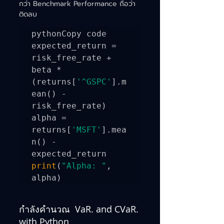
กว่า Benchmark Performance ถือว่า
ติดลบ
pythonCopy code

expected_return = 
risk_free_rate + 
beta * 
(returns[
'^GSPC'
].m
ean() - 
risk_free_rate)

alpha = 
returns[
'MSFT'
].mea
n() - 
print
(
"Alpha: "
, 
alpha)
กำลังคำนวณ  VaR. and CVaR. 
with Python