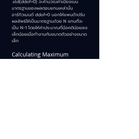
.std(ddof=0) จะคำนวณค่าเบี่ยงเบน
มาตรฐานของผลตอบแทนเหล่านั้น 
อาร์กิวเมนต์ ddof=0 บอกให้แพนด้าปรับ
ผลลัพธ์ให้เป็นมาตรฐานด้วย N แทนที่จะ
เป็น N-1 โดยให้ค่าประมาณที่มีอคติน้อยลง
เล็กน้อยเมื่อทำงานกับขนาดตัวอย่างขนาด
เล็ก
Calculating Maximum 
Drawdown
Maximum Drawdown (MDD) คือการ
สูญเสียสูงสุดจากจุดสูงสุดไปยังจุดต่ำสุด
ของพอร์ตโฟลิโอ ก่อนที่จะถึงจุดสูงสุด
ใหม่ เป็นตัวบ่งชี้ความเสี่ยงขาลงในช่วง
เวลาที่กำหนด
เราสามารถคำนวณ Maximum 
Drawdown ได้โดยใช้ขั้นตอนต่อไปนี้:
คำนวณมูลค่าสูงสุดของพอร์ตโฟลิโอ (ซึ่ง
จะเป็นมูลค่าสูงสุด ณ เวลาปัจจุบัน)