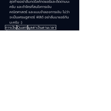
สุดท้ายอย่าลืมกดไลค์กดแชร์และติดตามนะ
ครับ และถ้าใครที่สนใจการเงิน 
คณิตศาสตร์ และแบบจำลองการเงิน ไม่ว่า
จะเป็นเศรษฐสาตร์ ฟิสิต์ อย่าลืมมาแชร์กัน
นะครับ :)
การเงิน
Quant
มูลค่าเงินตามเวลา
พื้นฐานความรู้ Quant
Recent Posts
See All