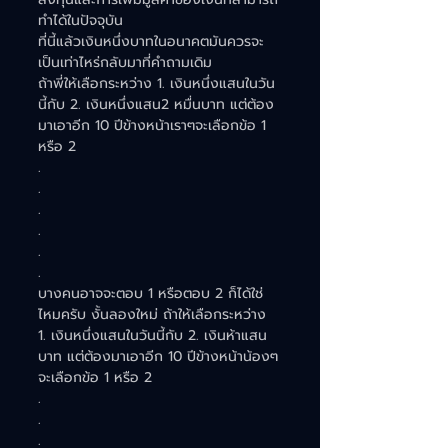
ทำได้ในปัจจุบัน
ที่นี้แล้วเงินหนึ่งบาทในอนาคตมันควรจะ
เป็นเท่าไหร่กลับมาที่คำถามเดิม
ถ้าพี่ให้เลือกระหว่าง 1. เงินหนึ่งแสนในวัน
นี้กับ 2. เงินหนึ่งแสน2 หมื่นบาท แต่ต้อง
มาเอาอีก 10 ปีข้างหน้าเราๆจะเลือกข้อ 1 
หรือ 2
.
.
.
.
.
.
บางคนอาจจะตอบ 1 หรือตอบ 2 ก็ได้ใช่
ไหมครับ งั้นลองใหม่ ถ้าให้เลือกระหว่าง 
1. เงินหนึ่งแสนในวันนี้กับ 2. เงินห้าแสน
บาท แต่ต้องมาเอาอีก 10 ปีข้างหน้าน้องๆ
จะเลือกข้อ 1 หรือ 2
.
.
.