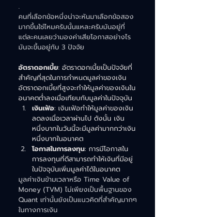
.
คนที่เลือกข้อหนึ่งน่าจะหันมาเลือกข้อสอง
มากขึ้นใช่ไหมครับนั้นแหละครับมันอยู่ที่
แต่ละคนเลยว่ามองค่าเสียโอกาสอย่างไร
มันจะขึ้นอยู่กับ 3 ปัจจัย
อัตราดอกเบี้ย
: อัตราดอกเบี้ยเป็นปัจจัยที่
สำคัญที่สุดในการกำหนดมูลค่าของเงิน 
อัตราดอกเบี้ยที่สูงจะทำให้มูลค่าของเงินใน
อนาคตต่ำลงเมื่อเทียบกับมูลค่าในปัจจุบัน
เงินเฟ้อ
: เงินเฟ้อทำให้มูลค่าของเงิน
ลดลงเมื่อเวลาผ่านไป ดังนั้น เงิน
หนึ่งบาทในวันนี้จะมีมูลค่ามากกว่าเงิน
หนึ่งบาทในอนาคต
โอกาสในการลงทุน
: การมีโอกาสใน
การลงทุนที่ดีสามารถทำให้เงินที่มีอยู่
ในปัจจุบันเพิ่มมูลค่าได้ในอนาคต
มูลค่าเงินข้ามเวลาหรือ Time Value of 
Money (TVM) ไม่เพียงเป็นพื้นฐานของ 
Quant เท่านั้นยังเป็นแนวคิดที่สำคัญมากๆ
ในทางการเงิน