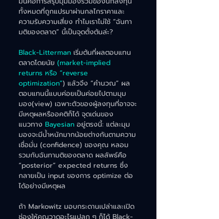
มันคือการสรุปมุมมองรวมของนักลงทุน
ทั้งหมดที่ถูกแปรมาผ่านกลไกราคาและ
ความรับความเสี่ยง ทำไมเราไม่ใช้ “ฉันทา
มติของตลาด” นี้เป็นจุดตั้งต้นล่ะ?
Black-Litterman 
เริ่มต้นที่ผลตอบแทน
ตลาดโดยนัย 
(market-implied 
returns หรือ “reverse 
optimization”
) แล้วจึง “คำนวณ” ผล
ตอบแทนนี้แบบค่อยเป็นค่อยไปตามมุม
มอง(view) เฉพาะตัวของผู้ลงทุนที่อาจจะ
มีเหตุผลหรืออคติก็ได้ จุดเด่นของ
แนวทาง 
Bayesian
 อยู่ตรงนี้: แต่ละมุม
มองจะมีน้ำหนักมากน้อยต่างกันตามความ
เชื่อมั่น (confidence) ของคุณ หลอม
รวมกับฉันทามติของตลาด ผลลัพธ์คือ 
“posterior” expected returns ซึ่ง
กลายเป็น input ของการ optimize ต่อ
ได้อย่างมีเหตุผล
ถ้า Markowitz มอบกระดานเปล่าและเปิด
ช่องให้คุณวาดอะไรแปลก ๆ ก็ได้ Black-