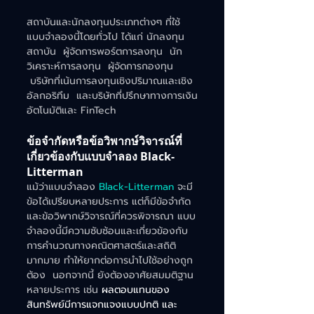
สถาบันและนักลงทุนประเภทต่างๆ ที่ใช้
แบบจำลองนี้โดยทั่วไป ได้แก่ นักลงทุน
สถาบัน  ผู้จัดการพอร์ตการลงทุน  นัก
วิเคราะห์การลงทุน  ผู้จัดการกองทุน 
 บริษัทที่เน้นการลงทุนเชิงปริมาณและเชิง
อัลกอริทึม  และบริษัทที่ปรึกษาทางการเงิน
อัตโนมัติและ FinTech    
ข้อจำกัดหรือข้อวิพากษ์วิจารณ์ที่
เกี่ยวข้องกับแบบจำลอง Black-
Litterman
แม้ว่าแบบจำลอง 
Black-Litterman
 จะมี
ข้อได้เปรียบหลายประการ แต่ก็มีข้อจำกัด
และข้อวิพากษ์วิจารณ์ที่ควรพิจารณา แบบ
จำลองนี้มีความซับซ้อนและเกี่ยวข้องกับ
การคำนวณทางคณิตศาสตร์และสถิติ
มากมาย ทำให้ยากต่อการนำไปใช้อย่างถูก
ต้อง  นอกจากนี้ ยังต้องอาศัยสมมติฐาน
หลายประการ เช่น 
ผลตอบแทนของ
สินทรัพย์มีการแจกแจงแบบปกติ และ