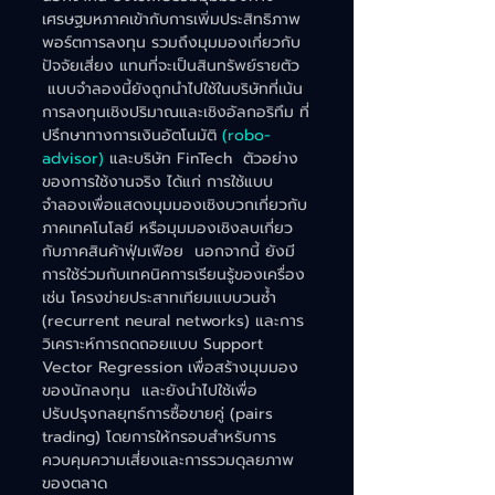
เศรษฐมหภาคเข้ากับการเพิ่มประสิทธิภาพ
พอร์ตการลงทุน รวมถึงมุมมองเกี่ยวกับ
ปัจจัยเสี่ยง แทนที่จะเป็นสินทรัพย์รายตัว 
 แบบจำลองนี้ยังถูกนำไปใช้ในบริษัทที่เน้น
การลงทุนเชิงปริมาณและเชิงอัลกอริทึม ที่
ปรึกษาทางการเงินอัตโนมัติ 
(robo-
advisor) 
และบริษัท FinTech  ตัวอย่าง
ของการใช้งานจริง ได้แก่ การใช้แบบ
จำลองเพื่อแสดงมุมมองเชิงบวกเกี่ยวกับ
ภาคเทคโนโลยี หรือมุมมองเชิงลบเกี่ยว
กับภาคสินค้าฟุ่มเฟือย  นอกจากนี้ ยังมี
การใช้ร่วมกับเทคนิคการเรียนรู้ของเครื่อง 
เช่น โครงข่ายประสาทเทียมแบบวนซ้ำ 
(recurrent neural networks) และการ
วิเคราะห์การถดถอยแบบ Support 
Vector Regression เพื่อสร้างมุมมอง
ของนักลงทุน  และยังนำไปใช้เพื่อ
ปรับปรุงกลยุทธ์การซื้อขายคู่ (pairs 
trading) โดยการให้กรอบสำหรับการ
ควบคุมความเสี่ยงและการรวมดุลยภาพ
ของตลาด    