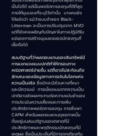
รับประกันพอร์ตการลงทุนที่ดีที่สุดเท่าที่จะ
เป็นไปได้ แต่เป็นพอร์ตการลงทุนที่ดีที่สุด
ภายใต้มุมมองที่ระบุไว้เท่านั้น  บางคนยัง
โต้แย้งว่า แม้ว่าแบบจำลอง Black-
Litterman จะเป็นการปรับปรุงจาก MVO 
แต่ก็ยังคงเผชิญกับปัญหาในทางปฏิบัติใน
แง่ของการสร้างมุมมองของนักลงทุนที่
เชื่อถือได้    
สมมติฐานที่ว่าผลตอบแทนของสินทรัพย์มี
การแจกแจงแบบปกติทำให้กรอบทาง
คณิตศาสตร์ง่ายขึ้น แต่ก็อาจไม่สะท้อนถึง
ลักษณะของข้อมูลทางการเงินในโลกแห่ง
ความเป็นจริง 
ซึ่งมักจะมีส่วนหางที่หนา
และมีความเบ้  การเบี่ยงเบนจากความเป็น
ปกติอาจส่งผลกระทบต่อความแม่นยำของ
การประเมินความเสี่ยงและการเพิ่ม
ประสิทธิภาพพอร์ตการลงทุน การพึ่งพา 
CAPM สำหรับผลตอบแทนดุลยภาพนั้น
ตั้งอยู่บนสมมติฐานของตลาดที่มี
ประสิทธิภาพและพฤติกรรมนักลงทุนที่มี
เหตุผล ซึ่งเป็นประเด็นที่มีการถกเถียงกัน