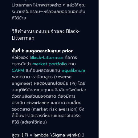
Litterman ให้ภาพร่างคร่าว ๆ แล้วให้คุณ
ระบายสีในกรอบ—หรือจะเลยออกนอกเส้น
ก็ได้บ้าง
วิธีทำงานของแบบจำลอง Black-
Litterman
ขั้นที่ 1: สมดุลตลาดในฐานะ prior
หัวใจของ 
Black-Litterman
 คือการ
ตระหนักว่า 
market portfolio
 ตาม 
CAPM 
สะท้อนผลตอบแทน 
equilibrium
ของตลาด เราย้อนสูตร (reverse 
engineer) ผลตอบแทนโดยนัย (Pi) โดย
สมมุติให้นักลงทุนทุกคนถือสินทรัพย์แต่ละ
ตัวตามสัดส่วนของตลาด ต้องมีการ
ประเมิน covariance และค่าความเสี่ยง
ของตลาด (market risk aversion) ซึ่ง
ก็เป็นพารามิเตอร์ที่หยาบและอาจไม่จริง
ก็ได้ (แต่เอาไว้ก่อน)
สูตร: [ Pi = lambda \Sigma w(mkt) ]