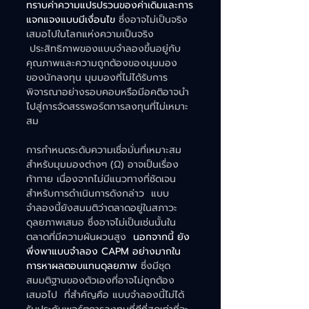
ทราบค่าความแปรปรวนของค่าเดิมและการ
แจกแจงแบบมีเงื่อนไข
 ซึ่งอาจไม่เป็นจริง
เสมอไปในโลกแห่งความเป็นจริง 
 ประสิทธิภาพของแบบจำลองขึ้นอยู่กับ
คุณภาพและความถูกต้องของมุมมอง
ของนักลงทุน มุมมองที่ไม่ได้รับการ
พิจารณาอย่างรอบคอบหรือมีอคติอาจนำ
ไปสู่การจัดสรรพอร์ตการลงทุนที่ไม่เหมาะ
สม  
การกำหนดระดับความเชื่อมั่นที่เหมาะสม
สำหรับมุมมองต่างๆ (Ω) อาจเป็นเรื่อง
ท้าทาย เนื่องจากไม่มีแนวทางที่ชัดเจน
สำหรับการดำเนินการดังกล่าว  แบบ
จำลองนี้ยังสมมติว่าตลาดอยู่ในสภาวะ
ดุลยภาพเสมอ ซึ่งอาจไม่เป็นเช่นนั้นใน
ตลาดที่มีความผันผวนสูง  
นอกจากนี้ ยัง
พึ่งพาแบบจำลอง CAPM อย่างมากใน
การหาผลตอบแทนดุลยภาพ
 ซึ่งมีชุด
สมมติฐานของตัวเองที่อาจไม่ถูกต้อง
เสมอไป  ที่สำคัญคือ แบบจำลองนี้ไม่ได้