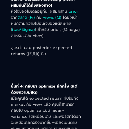
ผสมกันก็ได้ทั้งสองทาง)
หัวใจของโมเดลอยู่ที่นี่: ผสมผสาน 
prior 
จาก
ตลาด (Pi) 
กับ
 views (Q) 
โดยให้น้ำ
หนักตามความไม่มั่นใจของแต่ละฝ่าย 
[
(tau\Sigma)
] สำหรับ prior, (Omega) 
สำหรับแต่ละ view)
สูตรคำนวณ posterior expected 
returns ((E[R])) คือ
ขั้นที่ 4: กลับมา optimize อีกครั้ง (แต่
ด้วยความมีสติ)
เมื่อคุณได้ expected return ที่ปรับทั้ง 
market กับ view แล้ว คุณก็สามารถ
กลับไป optimize แบบ mean-
variance ได้เหมือนเดิม และพอร์ตที่ได้มัก
จะเหมือนโลกจริงมากขึ้น—เบี่ยงเบนตาม 
view ของคุณแบบมีความสมเหตุสมผล 