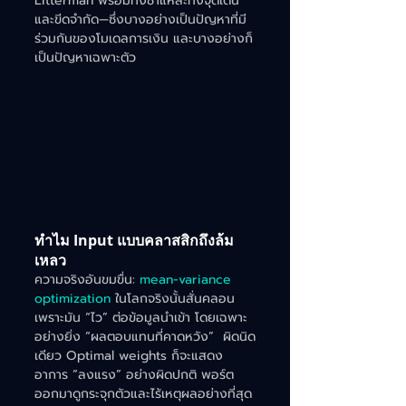
Litterman พร้อมทั้งชำแหละทั้งจุดเด่น
และขีดจำกัด—ซึ่งบางอย่างเป็นปัญหาที่มี
ร่วมกันของโมเดลการเงิน และบางอย่างก็
เป็นปัญหาเฉพาะตัว
ทำไม Input แบบคลาสสิกถึงล้ม
เหลว
ความจริงอันขมขื่น: 
mean-variance 
optimization
 ในโลกจริงนั้นสั่นคลอน
เพราะมัน “ไว” ต่อข้อมูลนำเข้า โดยเฉพาะ
อย่างยิ่ง “ผลตอบแทนที่คาดหวัง”  ผิดนิด
เดียว Optimal weights ก็จะแสดง
อาการ “ลงแรง” อย่างผิดปกติ พอร์ต
ออกมาดูกระจุกตัวและไร้เหตุผลอย่างที่สุด