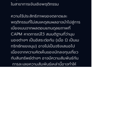
ในสาขาการเงินเชิงพฤติกรรม  
ความไร้ประสิทธิภาพของตลาดและ
พฤติกรรมที่ไม่สมเหตุสมผลอาจนำไปสู่การ
เบี่ยงเบนจากผลตอบแทนดุลยภาพที่ 
CAPM คาดการณ์ไว้ สมมติฐานที่ว่ามุม
มองต่างๆ เป็นอิสระต่อกัน (เมื่อ Ω เป็นเม
ทริกซ์ทแยงมุม) อาจไม่เป็นจริงเสมอไป 
เนื่องจากความคิดเห็นของนักลงทุนเกี่ยว
กับสินทรัพย์ต่างๆ อาจมีความสัมพันธ์กัน 
 การละเลยความสัมพันธ์เหล่านี้อาจทำให้
ความไม่แน่นอนโดยรวมในมุมมองต่างๆ 
ถูกประเมินต่ำเกินไป   
ความซับซ้อนของแบบจำลอง Black-
Litterman อาจเป็นอุปสรรคสำหรับผู้
จัดการกองทุนบางราย ซึ่งอาจจำกัดการนำ
ไปใช้อย่างแพร่หลาย แม้ว่าจะมีข้อได้
เปรียบทางทฤษฎีก็ตาม ความซับซ้อนทาง
คณิตศาสตร์ของแบบจำลองนี้ต้องการ
ความเข้าใจอย่างลึกซึ้งเกี่ยวกับพีชคณิต