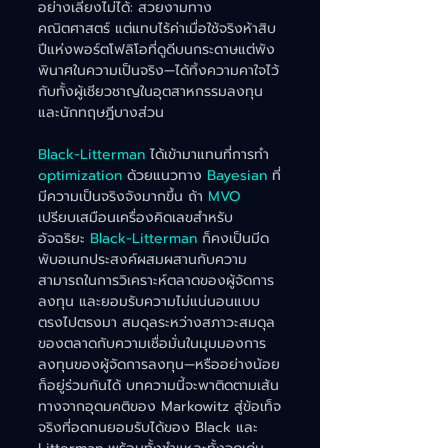
อย่างเลี่ยงไม่ได้: สวยงามทาง
คณิตศาสตร์ แต่แทบไร้ค่าเมื่อใช้จริงห้าสิบ
ปีแห่งพอร์ตโฟลิโอที่ดูดีบนกระดาษแต่พัง
พินาศในความเป็นจริง—ได้ทิ้งความคาใจไว้
กับทั้งผู้เชียวชาญในอุตสาหกรรมลงทุน
และนักทฤษฎีบางส่วน
Black-Litterman
 ได้เข้ามาแทนที่การทำ 
optimization
 ด้วยแนวทาง 
Bayesian 
ที่
มีความเป็นจริงจังมากขึ้น ถ้า
 MVO
เปรียบเสมือนเครื่องคิดเลขสำหรับ
อัจฉริยะ 
Black-Litterman
 ก็คงเป็นมีด
พับอเนกประสงค์ผสมผสานกับความ
สามารถในการวิเคราะห์ตลาดของผู้จัดการ
ลงทุน และยอมรับความไม่แน่นอนแบบ
ตรงไปตรงมา สมดุลระหว่างสภาวะสมดุล
ของตลาดกับความเชื่อมั่นในมุมมองการ
ลงทุนของผู้จัดการลงทุน—หรืออย่างน้อย
ก็อยู่ร่วมกันได้ บทความนี้จะพาติดตามเส้น
ทางจากอุดมคติของ Markowitz สู่ข้อเท็จ
จริงที่อดทนยอมรับได้ของ Black และ 