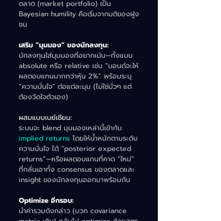
ตลาด (market portfolio) เป็น 
Bayesian humility คือเริ่มจากมติของฝูง
ชน
เสริม “มุมมอง” ของนักลงทุน:
นักลงทุนใส่มุมมองที่อยากเน้น—ทั้งแบบ 
absolute หรือ relative เช่น “บอนด์จะให้
ผลตอบแทนมากกว่าหุ้น 2%” พร้อมระบุ 
“ความมั่นใจ” ต่อแต่ละมุม (ไม่ใช่มั่วๆ แต่
ต้องวัดใจตัวเอง)
ผสมแบบเบย์เซียน:
ระบบจะ blend มุมมองเหล่านี้เข้ากับ 
implied returns
 โดยให้น้ำหนักตามระดับ
ความมั่นใจ ได้ “posterior expected 
returns”—หรือผลตอบแทนที่คาด “ใหม่” 
ที่กลั่นเอาทั้ง consensus ของตลาดและ 
insight ของนักลงทุนออกมาพร้อมกัน
Optimize อีกรอบ:
นำค่ารวมดังกล่าว (บวก covariance 