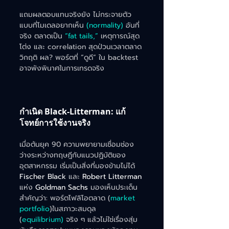
แถมผลตอบแทนจริงยัง ไม่กระจายตัว
แบบที่โมเดลอยากเห็น 
(normality) 
อันที่
จริง ตลาดเป็น 
“fat tails,” 
เหตุการณ์สุด
โต่ง และ correlation สุดป่วนเวลาตลาด
วิกฤติ ผล? พอร์ตที่ “ดูดี” ใน backtest 
อาจพังพินาศในการเทรดจริง
กำเนิด Black-Litterman: แก้
โจทย์การใช้งานจริง
เมื่อต้นยุค 90 ความพยายามเชื่อมช่อง
ว่างระหว่างทฤษฎีกับแนวปฏิบัติของ
อุตสาหกรรม เริ่มเป็นสิ่งที่มองข้ามไม่ได้ 
Fischer Black
 และ 
Robert Litterman
แห่ง
 Goldman Sachs
 มองเห็นประเด็น
สำคัญว่า: พอร์ตโฟลิโอตลาด (
market 
portfolio
)ในสภาวะสมดุล 
(
equilibrium)
 จริง ๆ แล้วไม่ใช่เรื่องสุ่ม 