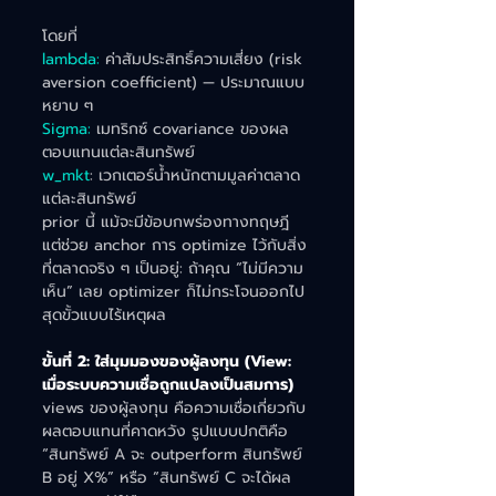
โดยที่
lambda:
 ค่าสัมประสิทธิ์ความเสี่ยง (risk 
aversion coefficient) — ประมาณแบบ
หยาบ ๆ
Sigma:
 เมทริกซ์ covariance ของผล
ตอบแทนแต่ละสินทรัพย์
w_mkt
: เวกเตอร์น้ำหนักตามมูลค่าตลาด
แต่ละสินทรัพย์
prior นี้ แม้จะมีข้อบกพร่องทางทฤษฎี 
แต่ช่วย anchor การ optimize ไว้กับสิ่ง
ที่ตลาดจริง ๆ เป็นอยู่: ถ้าคุณ “ไม่มีความ
เห็น” เลย optimizer ก็ไม่กระโจนออกไป
สุดขั้วแบบไร้เหตุผล
ขั้นที่ 2: ใส่มุมมองของผู้ลงทุน (View: 
เมื่อระบบความเชื่อถูกแปลงเป็นสมการ)
views ของผู้ลงทุน คือความเชื่อเกี่ยวกับ
ผลตอบแทนที่คาดหวัง รูปแบบปกติคือ 
“สินทรัพย์ A จะ outperform สินทรัพย์ 
B อยู่ X%” หรือ “สินทรัพย์ C จะได้ผล