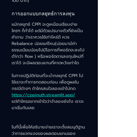
100 บาท)
การออกแบบกลยุทธ์การลงทุน
แม้กลยุทธ์ CPPI จะดูเหมือนเรียบง่าย
ใครๆ ก็ทำได้ แต่มีตัวแปรบางตัวที่ยังเป็น
คำถาม ว่าเราควรใช้เท่าไหร่ดี ควร 
Rebalance บ่อยแค่ไหน(บ่อยมามีค่า
ธรรมเนียมน้อยไปมีโอการที่พอร์ตจะลงไป
ตำ่กว่า flow ) หรือพอร์ตดารลงทุนใหม่ที่
เราได้ จะมีผลตอบแทนที่คาดหวังเท่าใด
ในทางปฏิบัติก่อนที่จะนำกลยุทธ์ CPPI ไป
ใช้เราจะทำการทดสอบก่อน เพื่อดูผลใน
กรณีต่างๆ ถ้าใครสนใจลองเข้าไปกด 
https://cppinuth.streamlit.app/
แต่ถ้าใครอยากเข้าใจว่าจำลองยังไง เราจะ
มาเริ่มกันเลย
ในที่นี้เพื่อให้อธิบายง่ายเราจะตั้งสมมุติฐาน
ว่าการแจกแจงของผลตอบแทนของ