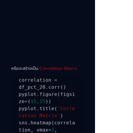
หรือจะสร้างเป็น 
Correlation Matrix
correlation = 
df_pct_20.corr()

pyplot.figure(figsi
ze=(
15,15
))

pyplot.title(
'Corre
lation Matrix'
)

sns.heatmap(correla
tion, vmax=
1
, 