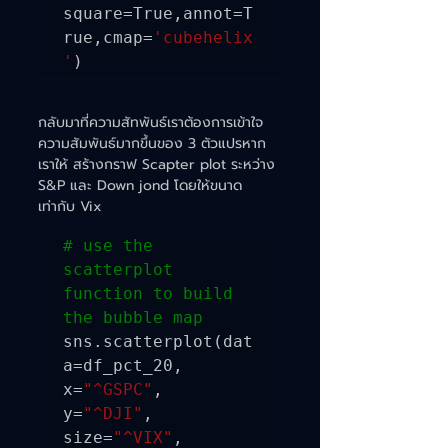
square=True,annot=T
rue,cmap=
'cubehelix
'
กลับมาที่ความสัทพันธ์เราต้องการเข้าใจ
ความสัมพันธ์มากขึ้นของ 3 ตัวแปรหาก
เราให้ สร้างกราฟ Scapter plot ระหว่าง 
S&P และ Down jond โดยให้ขนาด
เท่ากับ Vix 
# use the 
scatterplot 
function to build 
the bubble map
sns.scatterplot(dat
a=df_pct_20, 
x=
"^GSPC"
, 
y=
"^DJI"
, 
size=
"^VIX"
, 