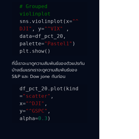
# Grouped 
violinplot
sns.violinplot(x=
"^
DJI"
, y=
"^VIX"
 , 
data=df_pct_20, 
palette=
"Pastel1"
)

plt.show()
ที่นี้เราจะมาดูความสัมพันธ์ของตัวแปรกัน
บ้างเริ่มแรกเราจะดูความสัมพันธ์ของ 
S&P และ Dow jone กันก่อน
df_pct_20.plot(kind
=
"scatter"
, 
x=
"^DJI"
, 
y=
"^GSPC"
, 
alpha=
0.3
)