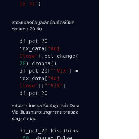
12-31"
)
เราจะแปลงข้อมูลเล็กน้อยโดยใช้ผล
ตอบแทน 20 วัน
df_pct_20 = 
idx_data[
"Adj 
Close"
].pct_change(
20
).dropna()

df_pct_20[
"^VIX"
] = 
idx_data[
"Adj 
Close"
][
"^VIX"
]

df_pct_20 
หลังจากนั้นเราจะเริ่มเข้าสู่การทำ Data 
Viz เริ่มแรกเราจะมาดูการกระจายของ
ข้อมูลกันก่อน
df_pct_20.hist(bins
=
50
, sharex=False, 