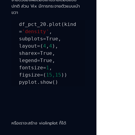
ปกติ ส่วน Vix มีการกระจายตัวแบบเบ้า
ขวา
df_pct_20.plot(kind
=
'density'
, 
subplots=True, 
layout=(
4
,
4
), 
sharex=True, 
legend=True, 
fontsize=
1
, 
figsize=(
15,15
))

pyplot.show()
หรือเราจะสร้าง violinplot ก็ได้