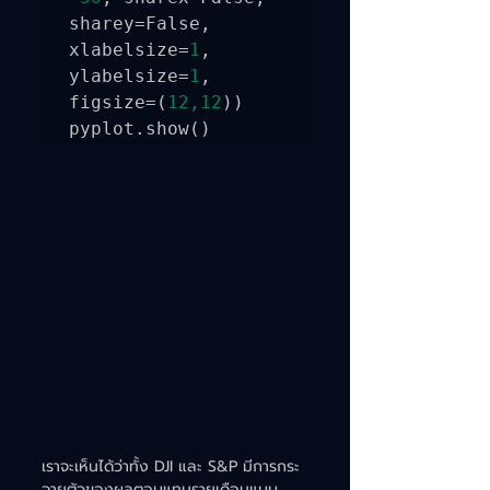
sharey=False, 
xlabelsize=
1
, 
ylabelsize=
1
, 
figsize=(
12,12
))

pyplot.show()
เราจะเห็นได้ว่าทั้ง DJI และ S&P มีการกระ
จายตัวของผลตอบแทนรายเดือนแบบ