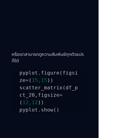
หรือเราสามารถดูความสัมพันธ์ทุกตัวแปร
ก็ได้
pyplot.figure(figsi
ze=(
15,15
))

scatter_matrix(df_p
ct_20,figsize=
(
12,12
))

pyplot.show()