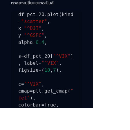
เราลองเปลี่ยนขนาดเป็นสี
df_pct_20.plot(kind
=
"scatter"
, 
x=
"^DJI"
, 
y=
"^GSPC"
, 
alpha=
0.4
,

s=df_pct_20[
"^VIX"
] 
, label=
"^VIX"
, 
figsize=(
10
,
7
),

c=
"^VIX"
, 
cmap=plt.get_cmap(
"
jet"
), 
colorbar=True,

sharex=False)

plt.legend()