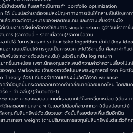
ฝั่งนี้เข้าด้วยกัน ก็เลยเกิดเป็นการทำ portfolio optimization
on ได้ นั่นแปลว่าเราต้องแปลงปัญหาทางการเงินให้กลายเป็นปัญหา
ว่าแล้วเราจะตีความหมายของผลตอบแทน และความเสี่ยงว่ายังไง
ี่เรียบง่ายวิธีหนึ่งคือการใช้สมการ simple return ดูว่าวันนี้ราคาขึ้
มสมการ (ราคาวันนี้ - ราคาเมื่อวาน)/ราคาเมื่อวาน
นการเอาไปใช้ ในการวิเคราะห์เรามักจะ take logarithm เข้าไป (key id
เวลาเยอะ เลยเปลี่ยนให้การคูณเป็นการบวก จะได้ใช้ง่ายขึ้น คือเอาค่าที่
สัมพันธ์ระหว่างตัวแปรคงเดิม) แล้วเรียกเป็น log return
จะยากขึ้นมาหน่อย เพราะนักลงทุนแต่ละคนตีความคำว่าความเสี่ยงไม่เหมื
องคุณ Markowitz เจ้าของรางวัลโนเบลเศรษฐศาสตร์ จาก Portfol
o Theory ด้วย) ที่มองว่าความเสี่ยงนั้นวัดได้จาก variance
ว้บอกว่าข้อมูลนั้นกระจายออกมาจากค่าเฉลี่ยมากน้อยขนาดไหน โดยสม
ั้ง - ค่าเฉลี่ย)/(จำนวนตัว-1)
ance เยอะ ค่าของผลตอบแทนที่เราอยากได้ก็จะเหวี่ยงหน่อย (เสี่ยงมาก
ะได้ผลตอบแทนกลาง ๆ ไม่เยอะไม่น้อยก็จะมากกว่า (เสี่ยงน้อยกว่า)
่ได้ลงทุนกับสินทรัพย์ตัวเดียวเนอะ ดังนั้นก็เลยต้องเพิ่มเติมอีกนิด
สามารถเอา weight (ตามปริมาณการลงทุนในสินทรัพย์แต่ละตัวที่ค