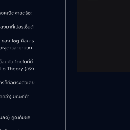
ทางคณิตศาสตร์ซะ
นลงมากี่เปอรเซ็นต์
ea ของ log คือการ
แต่ละจุดเวลามาบวก
อนกัน โดยในที่นี้
io Theory (จริง 
การก็คือตรงตัวเลย 
กว่า) ขณะที่ถ้า 
ุณลง) คูณกับผล