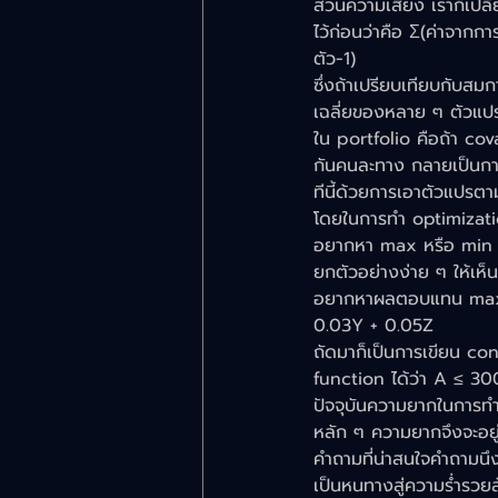
ส่วนความเสี่ยง เราก็เปล
ไว้ก่อนว่าคือ Σ(ค่าจากกา
ตัว-1)
ซึ่งถ้าเปรียบเทียบกับสมก
เฉลี่ยของหลาย ๆ ตัวแปร
ใน portfolio คือถ้า cov
กันคนละทาง กลายเป็นการ
ทีนี้ด้วยการเอาตัวแปรตา
โดยในการทำ optimizatio
อยากหา max หรือ min กั
ยกตัวอย่างง่าย ๆ ให้เห
อยากหาผลตอบแทน max ค
0.03Y + 0.05Z
ถัดมาก็เป็นการเขียน co
function ได้ว่า A ≤ 30
ปัจจุบันความยากในการทำ
หลัก ๆ ความยากจึงจะอยู
คำถามที่น่าสนใจคำถามนึงค
เป็นหนทางสู่ความร่ำรวยล