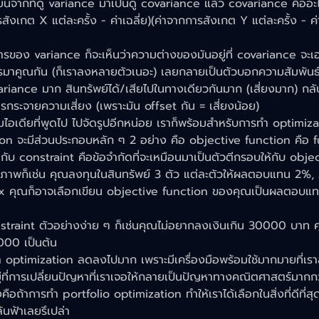
ี่ยนจากที่ดู variance มาเป็นดู covariance แล้ว covariance คืออ
รสังเกต X แต่ละครั้ง - ค่าเฉลี่ย)(ค่าจากการสังเกต Y แต่ละครั้ง - ค
ารของ variance ก็จะเห็นว่าความต่างของมันอยู่ที่ covariance จะเอา
มาคูณกัน (ก็เราลงหลายตัวเนอะ) เลยกลายเป็นตัวบอกความสัมพันธ์ร
ariance มาก สินทร้พย์ได้/เสียไปในทางเดียวกันมาก (เสี่ยงมาก) กลับ
กระจายความเสี่ยง (เพราะมัน offset กัน = เสี่ยงน้อย)
มไอเดียที่พูดไป ไปจัดรูปอีกหน่อย เราก็พร้อมสำหรับการทำ optimiza
n จะมีส่วนประกอบหลัก ๆ 2 อย่าง คือ objective function คือ fu
บ constraint คือข้อจำกัดที่จะเหมือนมาเป็นตัวตีกรอบให้กับ obje
็นภาพก็เช่น คุณลงทุนในสินทรัพย์ 3 ตัว แต่ละตัวให้ผลตอบแทน 2%
ุณก็อาจเลือกเขียน objective function ของคุณเป็นผลตอบแท
nstraint ตัวอย่างง่าย ๆ ก็เช่นคุณไม่อยากลงเงินเกิน 30000 บาท ค
000 เป็นต้น
 optimization ลดลงไปมาก เพราะมีเครื่องมือพร้อมใช้มากมายที่เราส
่ที่การเปลี่ยนปัญหาที่เราเจอให้กลายเป็นปัญหาทางคณิตศาสตร์มากกว
ือถ้าการทำ portfolio optimization ทำให้เราได้เลือกในสิ่งที่ดีที่สุ
้นฟ้าเลยรึเปล่า