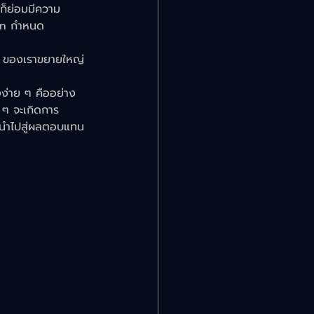
นก็ย่อมมีความ 
on กำหนด 
ew ของเราขยายใหญ่
งง่าย ๆ คืออย่าง
ี ๆ จะเกิดการ
ม่นำไปสู่ผลตอบแทน