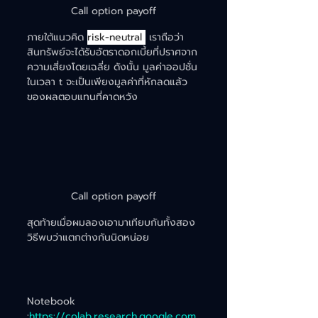
Call option payoff
ภายใต้แนวคิด 
risk-neutral 
 เราถือว่า
สินทรัพย์จะได้รับอัตราดอกเบี้ยที่ปราศจาก
ความเสี่ยงโดยเฉลี่ย ดังนั้น มูลค่าออปชั่น
ในเวลา t จะเป็นเพียงมูลค่าที่หักลดแล้ว
ของผลตอบแทนที่คาดหวัง
Call option payoff
สุดท้ายเมื่อผมลองเอามาเทียบกันทั้งสอง
วิธีพบว่าแตกต่างกันนิดหน่อย 
Notebook 
:
https://colab.research.google.com