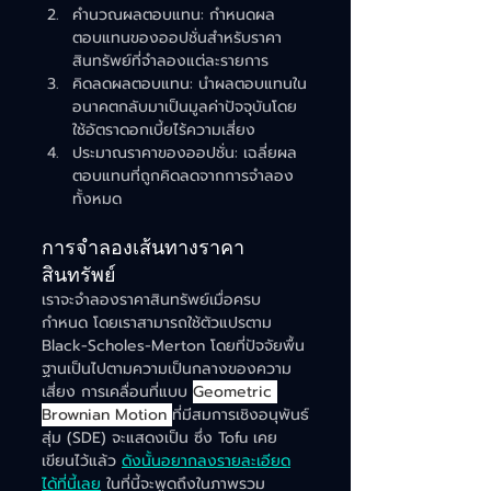
คำนวณผลตอบแทน: กำหนดผล
ตอบแทนของออปชั่นสำหรับราคา
สินทรัพย์ที่จำลองแต่ละรายการ
คิดลดผลตอบแทน: นำผลตอบแทนใน
อนาคตกลับมาเป็นมูลค่าปัจจุบันโดย
ใช้อัตราดอกเบี้ยไร้ความเสี่ยง
ประมาณราคาของออปชั่น: เฉลี่ยผล
ตอบแทนที่ถูกคิดลดจากการจำลอง
ทั้งหมด
การจำลองเส้นทางราคา
สินทรัพย์
เราจะจำลองราคาสินทรัพย์เมื่อครบ
กำหนด โดยเราสามารถใช้ตัวแปรตาม 
Black-Scholes-Merton โดยที่ปัจจัยพื้น
ฐานเป็นไปตามความเป็นกลางของความ
เสี่ยง การเคลื่อนที่แบบ 
Geometric 
Brownian Motion 
ที่มีสมการเชิงอนุพันธ์
สุ่ม (SDE) จะแสดงเป็น ซึ่ง Tofu เคย
เขียนไว้แล้ว 
ดังนั้นอยากลงรายละเอียด
ได้ที่นี้เลย
 ในที่นี้จะพูดถึงในภาพรวม