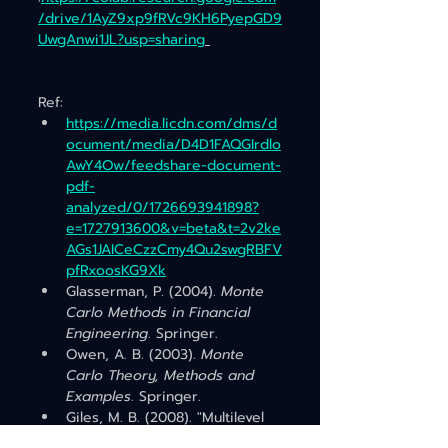
/drive/1AyZ9xp9fRVc9KH6PyepGD9
UwgAnwi1JL?usp=sharing
Ref:
https://media.licdn.com/dms/d
ocument/media/D4D1FAQGIrdlo
AwY4Ow/feedshare-document-
pdf-
analyzed/0/1726693941898?
e=1727913600&v=beta&t=2v2ke
AGs1JAICeCzzCmy4Qu2swgRBFV
pfRxoosKG9Xk
Glasserman, P. (2004). 
Monte 
Carlo Methods in Financial 
Engineering
. Springer.
Owen, A. B. (2003). 
Monte 
Carlo Theory, Methods and 
Examples
. Springer.
Giles, M. B. (2008). "Multilevel 
Monte Carlo Path Simulation." 