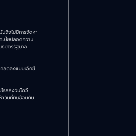
นจึงไม่มีการจัดหา
ดอกเบี้ยปลอดความ
นธบัตรรัฐบาล 
ักลดลงแบบเอ็กซ์
โรลลิ่งวินโดว์ 
วันที่ทับซ้อนกัน 