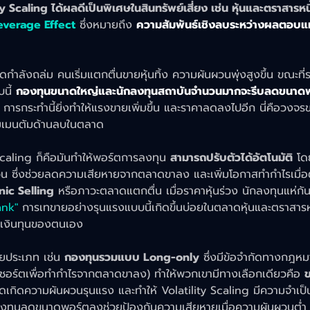
ty Scaling ได้ผลดีเป็นพิเศษในสินทรัพย์เสี่ยง เช่น หุ้นและตราสารหนี
everage Effect
 ซึ่งหมายถึง 
ความสัมพันธ์เชิงลบระหว่างผลตอบ
ังถล่ม คนเริ่มแตกตื่นขายหุ้นทิ้ง ความผันผวนพุ่งสูงขึ้น ขณะที่ร
นี้ 
กองทุนขนาดใหญ่และนักลงทุนสถาบันจำนวนมากจะรีบลดขนาด
 การกระทำนี้ยิ่งทำให้แรงขายเพิ่มขึ้น และราคาลดลงไปอีก นี่คือวงจร
ิดโมเมนตัมด้านลบในตลาด
Scaling ก็คือมันทำให้พอร์ตการลงทุน 
สามารถปรับตัวได้อัตโนมัติ
 โด
น ซึ่งช่วยลดความเสียหายจากตลาดขาลง และเพิ่มโอกาสทำกำไรเมื
nic Selling
 หรือภาวะตลาดแตกตื่น เมื่อราคาหุ้นร่วง นักลงทุนแห่กั
ank"
 การเทขายอย่างรุนแรงแบบนี้เกิดขึ้นบ่อยในตลาดหุ้นและตราสารหน
งเงินทุนของตนเอง
ายประเภท เช่น 
กองทุนรวมแบบ Long-only
 ซึ่งมีข้อจำกัดทางกฎห
ขายชอร์ตเพื่อทำกำไรจากตลาดขาลง) ทำให้พวกเขามีทางเลือกเดียวคือ 
ลาดเกิดความผันผวนรุนแรง และทำให้ Volatility Scaling มีความจำเป็
กลงทุนลดขนาดพอร์ตลงช่วยป้องกันความเสียหายเมื่อความผันผวนต่ำ