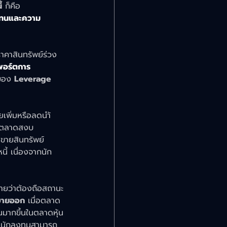
้
 ก็คือ
แทนและความ
าคาสินทรัพย์ร่วง
พอร์ตการ
ของ 
Leverage 
ยเพิ่มหรือลดนำ้
่อตลาดสงบ
นขายสินทรัพย์
ี้ เนื่องจากนัก
มายว่าต้องถือสถานะ
ขายออก
 เมื่อตลาด
นมากขึ้นในตลาดหุ้น
 นักลงทุนสามารถ