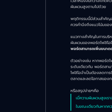
เวลาหนึ่งจนกว่าจะเกิดคว
ผันผวนสูงตามไปด้วย
พฤติกรรมนี้มีส่วนสำคัญ
ควรคำนึงถึงแนวโน้มของค
แนวทางสำคัญในการบริหา
ผันผวนของพอร์ตโฟลิโอให
พอร์ตสามารถเพิ่มขนาดต
ตัวอย่างเช่น หากพอร์ตโ
ระดับเดียวกัน พอร์ตสาม
โฟลิโอจำเป็นต้องลดการถ
ตลาดและลดโอกาสของกา
หรือสรุปง่ายๆคือ 
เมื่ความผันผวนสูงเรา
ในขณะเดียวกันหากควา