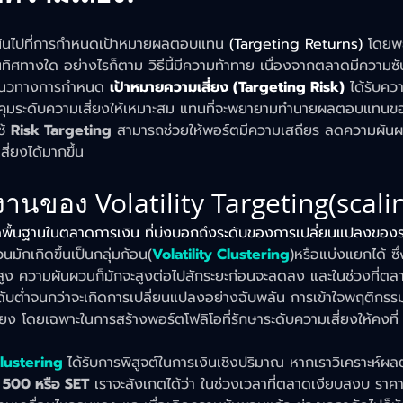
เน้นไปที่การกำหนดเป้าหมายผลตอบแทน 
(Targeting Returns)
 โดยพ
ทิศทางใด อย่างไรก็ตาม วิธีนี้มีความท้าทาย เนื่องจากตลาดมีความซ
 แนวทางการกำหนด 
เป้าหมายความเสี่ยง (Targeting Risk)
 ได้รับคว
ควบคุมระดับความเสี่ยงให้เหมาะสม แทนที่จะพยายามทำนายผลตอบแทน
้ 
Risk Targeting
 สามารถช่วยให้พอร์ตมีความเสถียร ลดความผันผ
่ยงได้มากขึ้น
นของ Volatility Targeting(scalin
ดพื้นฐานในตลาดการเงิน ที่บ่งบอกถึงระดับของการเปลี่ยนแปลงของร
มักเกิดขึ้นเป็นกลุ่มก้อน(
Volatility Clustering
)หรือแบ่งแยกได้ ซ
ง ความผันผวนก็มักจะสูงต่อไปสักระยะก่อนจะลดลง และในช่วงที่ต
ดับต่ำจนกว่าจะเกิดการเปลี่ยนแปลงอย่างฉับพลัน การเข้าใจพฤติกรรมน
ยง โดยเฉพาะในการสร้างพอร์ตโฟลิโอที่รักษาระดับความเสี่ยงให้คงที่
Clustering 
ได้รับการพิสูจต์ในการเงินเชิงปริมาณ หากเราวิเคราะห์
500 หรือ SET
 เราจะสังเกตได้ว่า ในช่วงเวลาที่ตลาดเงียบสงบ ราคา