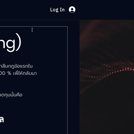
Log In
ing)
ย่าลืมกฎข้อแรกใน
00 % เพื่ให้กลับมา
ดทุนนั้นคือ 
ล