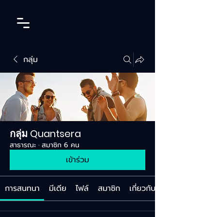
กลุ่ม
กลุ่ม Quantsera
สาธารณะ
·
สมาชิก 6 คน
เข้าร่วม
การสนทนา
มีเดีย
ไฟล์
สมาชิก
เกี่ยวกับ