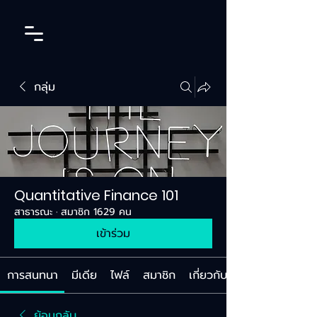
กลุ่ม
Quantitative Finance 101
สาธารณะ
·
สมาชิก 1629 คน
เข้าร่วม
การสนทนา
มีเดีย
ไฟล์
สมาชิก
เกี่ยวกับ
ย้อนกลับ