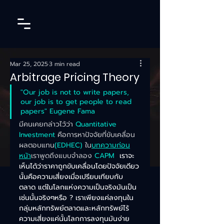
Mar 25, 2025
3 min read
Arbitrage Pricing Theory
"Our job is not to write papers, 
our job is to get people to read 
papers" Eugene Fama
มีคนเคยกล่าวไว้ว่า 
Quantitative 
Investment 
คือการหาปัจจัยที่ขับเคลื่อน
ผลตอบแทน
(EDHEC)
 ใน
บทความก่อน
หนัา
เราพูดถึงแบบจำลอง 
CAPM 
 เราจะ
เห็นได้ว่าราคาถูกขับเคลื่อนโดยปัจจัยเดียว
นั้นคือความเสี่ยงเมื่อเปรียบเทียบกับ
ตลาด แต่ในโลกแห่งความเป็นจริงมันเป็น
เช่นนั้นจริงๆหรือ ? เราเพียงแค่ลงทุนใน
กลุ่มหลักทรัพย์ตลาดและหลักทรัพย์ไร้
ความเสี่ยงแค่นั้นโลกการลงทุนมันง่าย