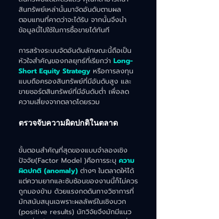
สินทรัพย์เหล่านั้นมาจัดอันดับตามผล
ตอบแทนที่คาดว่าจะได้รับ จากนั้นจึงนำ
ข้อมูลนี้ไปใช้ในการซื้อขายได้ทันที
การสร้างระบบจัดอันดับลักษณะนี้ถือเป็น
หัวใจสำคัญของกลยุทธ์ที่เรียกว่า
Long-
Short Equity Strategy
หรือการลงทุน
แบบถือครองสินทรัพย์ที่มีอันดับสูง และ
ขายชอร์ตสินทรัพย์ที่มีอันดับต่ำ เพื่อลด
ความเสี่ยงจากตลาดโดยรวม
ตรวจจับความผิดปกติในตลาด
ขั้นตอนสำคัญที่สุดของแบบจำลองเชิง
ปัจจัย(Factor Model )คือการระบุ 
ความ
ผิดปกติ (anomaly)
 ต่างๆ ในตลาดให้ได้ 
แต่ความยากและซับซ้อนของงานนี้ก็ไม่ควร
ถูกมองข้าม ด้วยแรงกดดันทางวิชาการที่
มักสนับสนุนเฉพราะผลลัพธ์ในเชิงบวก 
(positive results) นักวิจัยจึงมักมีแนว