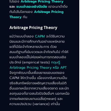
ไปของ 
Arbitrage Pricing Theory
และ
แบบจำลองเชิงปัจจัย 
เราจะมาดำดิ่ง
กันไปในโลกของ 
Arbitrage Pricing 
Theory
กัน
Arbitrage Pricing Theory
แม้ว่าแบบจำลอง 
CAPM
 จะได้รับความ
นิยมและมีการศึกษากันอย่างแพร่หลาย 
แต่ก็มีข้อจำกัดหลายประการ ด้วย
สมมติฐานที่เข้มงวดและจำกัดเกินไป ทำให้
แบบจำลองนี้ไม่ค่อยผ่านการทดสอบเชิง
ประจักษ์ (empirical tests) 
ทฤษฎี 
Arbitrage Pricing Theory หรือ APT
จึงถูกพัฒนาขึ้นเพื่อขยายขอบเขตของ 
CAPM ให้กว้างขึ้น เนื่องจากในความเป็น
จริงสินทรัพย์อาจเผชิญความเสี่ยงในมิติ
อื่นนอกเหนือจากความเสี่ยงตลาด และนัก
ลงทุนเองก็อาจสนใจปัจจัยอื่นๆ นอกเหนือ
จากแค่ผลตอบแทนเฉลี่ย(mean) และ
ความแปรปรวน (variance) เท่านั้น