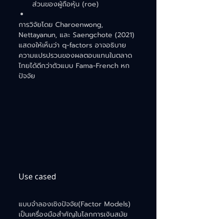
ส่วนของผู้ถือหุ้น (roe)​
การวิจัยโดย Charoenwong, 
Nettayanun, และ Saengchote (2021) 
แสดงให้เห็นว่า q-factors อาจอธิบาย
ความแปรปรวนของผลตอบแทนในตลาด
ไทยได้ดีกว่าตัวแบบ Fama-French หก
ปัจจัย
Use cased 
แบบจำลองเชิงปัจจัย(Factor Models) 
เป็นเครื่องมือสำคัญในโลกการเงินสมัย