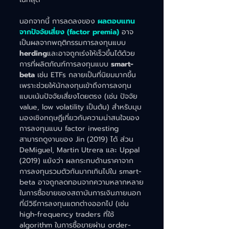
นอกจากนี้ การลดลงของ
ผลตอบแทน
จากปัจจัยเสี่ยง (factor premia)
 อาจ
เป็นผลจากพฤติกรรมการลงทุนแบบ 
herding
และอาจถูกเร่งให้เร็วขึ้นได้ด้วย
การที่ผลิตภัณฑ์การลงทุนแบบ 
smart-
beta
 เช่น ETFs กลายเป็นที่นิยมมากขึ้น 
เพราะช่วยให้นักลงทุนเข้าถึงการลงทุน
แบบเน้นปัจจัยเสี่ยงโดยตรง (เช่น ปัจจัย 
value, low volatility เป็นต้น) สำหรับมุม
มองเชิงทฤษฎีเกี่ยวกับความน่าสนใจของ
การลงทุนแบบ factor investing 
สามารถดูงานของ Jin (2019) ได้ ส่วน 
DeMiguel, Martin Utrera และ Uppal 
(2019) แย้งว่า ผลกระทบด้านราคาจาก
การลงทุนรวมตัวกันมากเกินไปใน smart-
beta อาจถูกลดทอนจากความหลากหลาย
ในการซื้อขายของสถาบันการเงินภายนอก
ที่มีวิธีการลงทุนแตกต่างออกไป (เช่น 
high-frequency traders ที่ใช้ 
algorithm ในการซื้อขายผ่าน order-