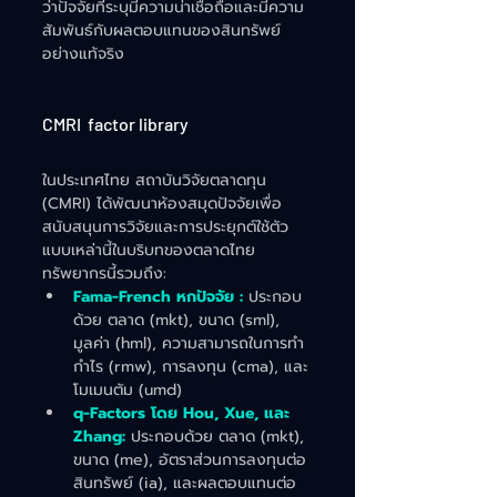
ว่าปัจจัยที่ระบุมีความน่าเชื่อถือและมีความ
สัมพันธ์กับผลตอบแทนของสินทรัพย์
อย่างแท้จริง
CMRI  factor library
ในประเทศไทย สถาบันวิจัยตลาดทุน 
(CMRI) ได้พัฒนาห้องสมุดปัจจัยเพื่อ
สนับสนุนการวิจัยและการประยุกต์ใช้ตัว
แบบเหล่านี้ในบริบทของตลาดไทย 
ทรัพยากรนี้รวมถึง:
Fama-French หกปัจจัย :
 ประกอบ
ด้วย ตลาด (mkt), ขนาด (sml), 
มูลค่า (hml), ความสามารถในการทำ
กำไร (rmw), การลงทุน (cma), และ
โมเมนตัม (umd)​
q-Factors โดย Hou, Xue, และ 
Zhang:
 ประกอบด้วย ตลาด (mkt), 
ขนาด (me), อัตราส่วนการลงทุนต่อ
สินทรัพย์ (ia), และผลตอบแทนต่อ