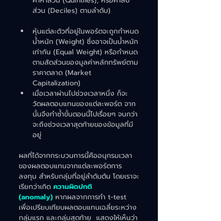
ค่าห้าส่วน (Quintiles), หรือค่าสิบ
ส่วน (Deciles) ตามลำดับ)
หุ้นแต่ละตัวที่อยู่ในพอร์ตจะถูกกำหนด
น้ำหนัก (Weight) ซึ่งอาจเป็นน้ำหนัก
เท่ากัน (Equal Weight) หรือกำหนด
ตามสัดส่วนของมูลค่าหลักทรัพย์ตาม
ราคาตลาด (Market 
Capitalization)
เมื่อเวลาผ่านไปช่วงเวลาหนึ่ง ก็จะ
วัดผลตอบแทนของแต่ละพอร์ต จาก
นั้นจึงทำซ้ำขั้นตอนนี้ไปเรื่อยๆ จนกว่า
จะถึงช่วงเวลาสุดท้ายของข้อมูลที่มี
อยู่
ผลที่ได้จากกระบวนการนี้คืออนุกรมเวลา
ของผลตอบแทนจากแต่ละพอร์ตการ
ลงทุน สำหรับกลุ่มที่อยู่ลำดับต้น โดยเราจะ
เรียกว่าเกิด 
ความผิดปกติ 
(anomaly)
 หากผลจากการทำ t-test 
เพื่อเปรียบเทียบผลตอบแทนเฉลี่ยระหว่าง
กลุ่มแรก และกลุ่มสุดท้าย  แสดงให้เห็นว่า