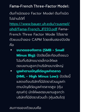
Fama-French Three-Factor Model:
ต้นกำเนิดของ Factor Model ต้นกำเนิด
ไปอ่านได้ที่ 
https://www.bauer.uh.edu/rsusmel/
phd/Fama-French_JFE93.pdf
 Fama-
French Three Factor Mode ได้ขยาย
ตัวแบบจำลอง CAPM โดยเพิ่มสองปัจจัย
คือ
ขนาดของกิจการ (SMB - Small 
Minus Big):
 ปัจจัยนี้สะท้อนถึงแนว
โน้มที่บริษัทขนาดเล็กจะให้ผล
ตอบแทนสูงกว่าบริษัทขนาดใหญ่​
มูลค่าตามบัญชีต่อมูลค่าตลาด 
(HML - High Minus Low):
 ปัจจัยนี้
แสดงถึงบริษัทที่มีอัตราส่วนมูลค่า
ตามบัญชีต่อมูลค่าตลาดสูง (หุ้น
คุณค่า) มักให้ผลตอบแทนสูงกว่า
บริษัทที่มีอัตราส่วนต่ำ (หุ้นเติบโต)
สมการของตัวแบบคือ