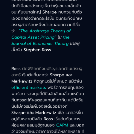
ปกติเมื่อเขาสังเกตุเห็นว่าหุ้นขนาดเล็กมัก
ชนะหุ้นขนาดใหญ่ 
Sharpe 
ทบทวนกับตัว
เองอีกครั้งว่าเกิดอะไรขึ้น จนกระทั้งนักเษ
ศรษฐสาตร์คนหนึ่งนำเสนอบทความที่ชื่อ
ว่า  
“The Arbitrage Theory of 
Capital Asset Pricing”
 ใน 
the 
Journal of Economic Theory
 ชายผู้
นั้นคือ 
Stephen Ross
Ross 
นักฟิสิกต์ที่จบปริญาเอกด้านเศรษฐ
สาตร์ 
เริ่มต้นที่บอกว่า 
Sharpe และ 
Markewitz 
คิดถูกแต่ไม่ทั้งหมด แม้ว่าใน 
efficient markets 
พอร์ตการลงทุนสอง
พอร์ตการลงทุนที่มีปัจจัยขับเคลื่อนเหมือน
กันควรจะให้ผลตอบแทนที่เท่ากัน แต่ปัจจัย
นั้นไม่ควรมีแค่ปัจจัยเดียวอย่างที่ 
Sharpe และ Markewitz 
เชื่อ แต่ควรขึ้น
อยู่กับหลายปัจจัย 
Ross 
เริ่มต้นด้วยการ
ผ่อนคลายสมมุติฐานของ
 CAPM 
และบอก
ว่าปัจจัยกำหนดราคาอาจมีได้หลากหลาย ที่