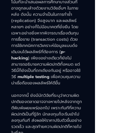
โน้มที่จะนำเสนอผลการศึกษาบางส่วนที่
อาจถูกลบล้างด้วยงานวิจัยอื่นๆ ในภาย
หลัง ดังนั้น ความจำเป็นในการทำซ้ำ 
(replication) จึงสูงมาก และผลลัพธ์
หลายๆ อย่างก็ไม่มีอนาคตที่ยั่งยืน โดย
เฉพาะอย่างยิ่งหากพิจารณาเรื่องต้นทุน
การซื้อขาย (transaction costs) ด้วย 
การใช้เทคนิคการวิเคราะห์ข้อมูลแบบดั่ง
เดิมจนได้ผลลัพธ์ที่ต้องการ (
p-
hacking
) เพียงอย่างเดียวก็ยังไม่
สามารถอธิบายความผิดปกติทั้งหมด แต่
วิธีนี้ก็ยังเป็นที่ถกเถียงกันอยู่ หรืออาจใช้
วิธี 
multiple testing
 เพื่อควบคุมความ
น่าเชื่อถือของผลลัพธ์ให้ดีขึ้น 
นอกจากนี้ ยังมีนักวิจัยที่ระบุว่าความผิด
ปกติของตลาดอาจจางหายไปหลังจากถูก
ตีพิมพ์เผยแพร่ออกไป เพราะทันทีที่ความ
ผิดปกติเป็นที่รู้จัก นักลงทุนก็จะรีบเข้าไป
ลงทุนทันที ส่งผลให้ราคาปรับตัวขึ้นอย่าง
รวดเร็ว และสุดท้ายความผิดปกติก็หายไป
ในที่สุด