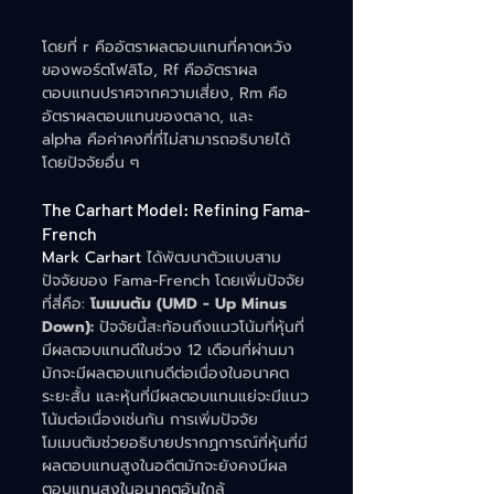
โดยที่ r คืออัตราผลตอบแทนที่คาดหวัง
ของพอร์ตโฟลิโอ, Rf​ คืออัตราผล
ตอบแทนปราศจากความเสี่ยง, Rm​ คือ
อัตราผลตอบแทนของตลาด, และ 
alpha คือค่าคงที่ที่ไม่สามารถอธิบายได้
โดยปัจจัยอื่น ๆ​
The Carhart Model: Refining Fama-
French
Mark Carhart
 ได้พัฒนาตัวแบบสาม
ปัจจัยของ Fama-French โดยเพิ่มปัจจัย
ที่สี่คือ: 
โมเมนตัม (UMD - Up Minus 
Down):
 ปัจจัยนี้สะท้อนถึงแนวโน้มที่หุ้นที่
มีผลตอบแทนดีในช่วง 12 เดือนที่ผ่านมา 
มักจะมีผลตอบแทนดีต่อเนื่องในอนาคต
ระยะสั้น และหุ้นที่มีผลตอบแทนแย่จะมีแนว
โน้มต่อเนื่องเช่นกัน การเพิ่มปัจจัย
โมเมนตัมช่วยอธิบายปรากฏการณ์ที่หุ้นที่มี
ผลตอบแทนสูงในอดีตมักจะยังคงมีผล
ตอบแทนสูงในอนาคตอันใกล้