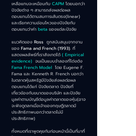
เหลือแทบจะเหมือนกับ 
CAPM 
โดยบอกว่า
ปัจจัยต่าง ๆ สามารถส่งผลต่อผล
ตอบแทนได้ตามสมการเส้นตรง(linear) 
และเรียกความอ่อนไหวของปัจจัยกับ
ตอบแทนว่าค่า
 beta 
ของแต่ละปัจจัย 
แนวคิดของ 
Ross  
ถูกสนับสนุนจากงาน
ของ
 Fama and French (1993).
 ที่
แสดงผลลัพธ์ที่เราสังเกตได้
 ( Empirical 
evidence)  
จนเป็นแบบจำลองที่โด่งดัง 
Fama French Model  
โดย Eugene F. 
Fama และ Kenneth R. French บอกว่า
ในตลาดหุ้นสหรัฐมีปัจจัยส่งผลต่อผล
ตอบแทนได้แก่ ปัจจัยตลาด ปัจจัยที่
เกี่ยวข้องกับขนาดของบริษัท และปัจจัย
มูลค่าตามบัญชีต่อมูลค่าตลาดของหุ้น(อาจ
จะฟังดูตลกเมื่อเจ้าของทฤษฏีตลาดมี
ประสิทธิภาพบอกว่าตลาดไม่มี
ประสิทธิภาพ)
ทั้งหมดที่เราพูดคุยกันก่อนหน้านี้เป็นที่มาที่