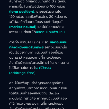
สินทรัพย์จะให้ผลตอบแทนถึง 0.2 ดังนั้น
หากเราซื้อสินทรัพย์ดังกล่าว 100 หน่วย
(
long position
),
 ขายชอร์ตตลาดไป 
120 หน่วย และซื้อพันธบัตร 20 หน่วย เรา
จะได้พอร์ตที่ลงทุนโดยรวมเท่ากับศูนย์ 
(
market-neutral
)
 และไม่มีความเสี่ยง
เชิงระบบแต่กลับได้
ผลตอบแทนส่วนเกิน
การที่จะทราบค่า E(Ri)  หรือ 
ผลตอบแทน
ที่คาดหวังของสินทรัพย์
 อย่างแม่นยำนั้น
เป็นเรื่องยากมาก แต่แบบจำลองนี้ช่วย
บอกเราว่าผลตอบแทนที่คาดหวังของ
สินทรัพย์แต่ละตัวควรมีค่าเท่าใด หากตลาด
ไม่มีโอกาสในการทำ
อาร์บิทราจ 
(arbitrage-free)
สิ่งนี้เป็นพื้นฐานสำคัญของกลยุทธ์การ
ลงทุนที่พัฒนาจากการจัดอันดับสินทรัพย์ 
โดยใช้แบบจำลองเชิงปัจจัย (factor 
models) กล่าวคือ หากคุณมีแบบจำลอง
ที่ใช้คำนวณผลตอบแทนที่คาดหวังของ
สินทรัพย์แต่ละตัวแล้ว คุณก็สามารถนำ