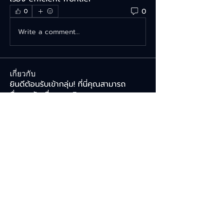
0
0
Write a comment...
เกี่ยวกับ
ยินดีต้อนรับเข้ากลุ่ม! ที่นี่คุณสามารถ
สื่อสารกับเพื่อนสมาชิก
...
อ่านเพิ่มเติม
คน
Sarawut โรงแรมสําหรับเดินทาง Onkam
ติดตาม
Tiffany Radiant
ติดตาม
Natta Charoen
ติดตาม
V L
ติดตาม