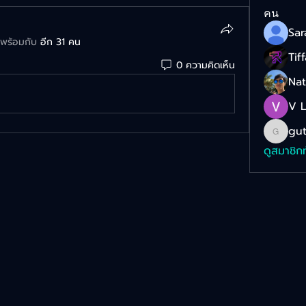
คน
่มพร้อมกับ
อีก 31 คน
Tif
0 ความคิดเห็น
Na
V 
gut
gut_za
ดูสมาชิก