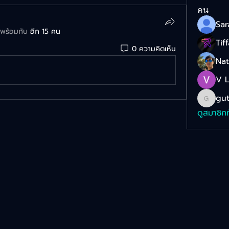
คน
่มพร้อมกับ
อีก 15 คน
Tif
0 ความคิดเห็น
Na
V 
gut
gut_za
ดูสมาชิก