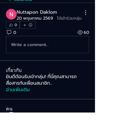
Nuttapon Daklom
20 พฤษภาคม 2569
·
ได้เข้าร่วมกลุ่ม
0
0
60
Write a comment...
เกี่ยวกับ
ยินดีต้อนรับเข้ากลุ่ม! ที่นี่คุณสามารถ
สื่อสารกับเพื่อนสมาชิก
...
อ่านเพิ่มเติม
คน
Sarawut โรงแรมสําหรับเดินทาง Onkam
ติดตาม
Tiffany Radiant
ติดตาม