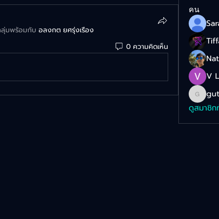
คน
ากลุ่มพร้อมกับ
อลงกต ยศรุ่งเรือง
Tif
0 ความคิดเห็น
Na
V 
gut
gut_za
ดูสมาชิก