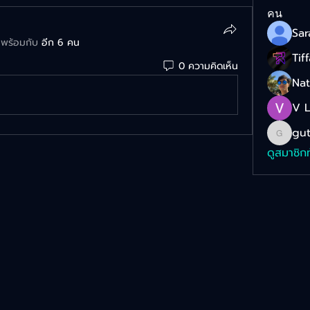
คน
่มพร้อมกับ
อีก 6 คน
Tif
0 ความคิดเห็น
Na
V 
gut
gut_za
ดูสมาชิก