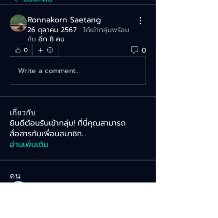
Ronnakorn Saetang
26 ตุลาคม 2567
·
ได้เข้ากลุ่มพร้อม
กับ
อีก 8 คน
0
0
Write a comment...
เกี่ยวกับ
ยินดีต้อนรับเข้ากลุ่ม! ที่นี่คุณสามารถ
สื่อสารกับเพื่อนสมาชิก
...
อ่านเพิ่มเติม
คน
Sarawut โรงแรมสําหรับเดินทาง Onkam
ติดตาม
Tiffany Radiant
ติดตาม