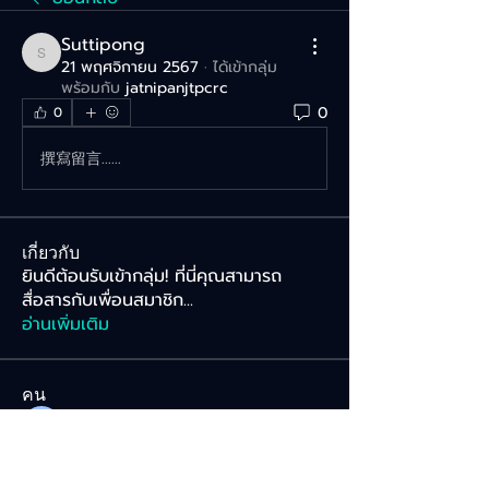
Suttipong
Suttipong
21 พฤศจิกายน 2567
·
ได้เข้ากลุ่ม
พร้อมกับ
jatnipanjtpcrc
0
0
撰寫留言......
เกี่ยวกับ
ยินดีต้อนรับเข้ากลุ่ม! ที่นี่คุณสามารถ
สื่อสารกับเพื่อนสมาชิก
...
อ่านเพิ่มเติม
คน
Sarawut โรงแรมสําหรับเดินทาง Onkam
ติดตาม
Tiffany Radiant
ติดตาม