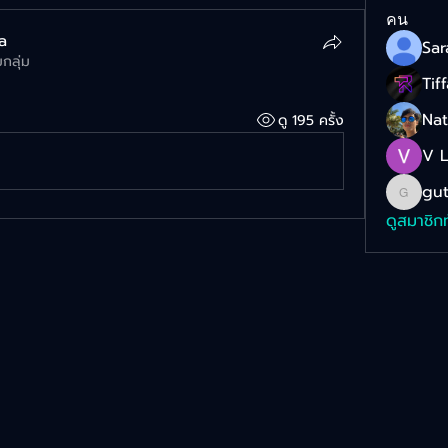
คน
a
มกลุ่ม
Tif
Na
ดู 195 ครั้ง
V 
gut
gut_za
ดูสมาชิก