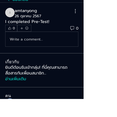
amtanyong
amtanyong
26 ตุลาคม 2567
I completed Pre-Test! 
0
0
Write a comment...
เกี่ยวกับ
ยินดีต้อนรับเข้ากลุ่ม! ที่นี่คุณสามารถ
สื่อสารกับเพื่อนสมาชิก
...
อ่านเพิ่มเติม
คน
Sarawut โรงแรมสําหรับเดินทาง Onkam
ติดตาม
Tiffany Radiant
ติดตาม