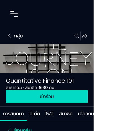
กลุ่ม
Quantitative Finance 101
สาธารณะ
·
สมาชิก 1630 คน
เข้าร่วม
การสนทนา
มีเดีย
ไฟล์
สมาชิก
เกี่ยวกับ
ย้อนกลับ